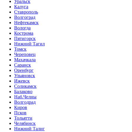
Уральск
Калуга
Ставрополь
Волгоград
Нефтекамск
Вологда
Кострома
Пятигорск
Нижний Тагил
Томск
Череповец
Махачкала
Саранск
Оренбург
Ульяновск
Ижевск
Соликамск
Балаково
Наб.Челны
Волгодрад
Киров
Псков
Тольятти
Челябинск
Нижний Талиг