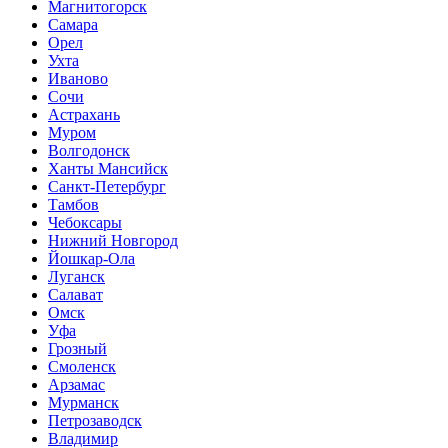
Магнитогорск
Самара
Орел
Ухта
Иваново
Сочи
Астрахань
Муром
Волгодонск
Ханты Мансийск
Санкт-Петербург
Тамбов
Чебоксары
Нижний Новгород
Йошкар-Ола
Луганск
Салават
Омск
Уфа
Грозный
Смоленск
Арзамас
Мурманск
Петрозаводск
Владимир